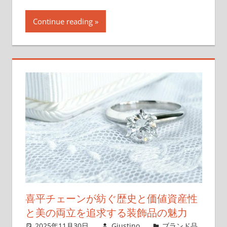
い
ま
Continue reading
す！
喜平チェーンが紡ぐ歴史と価値資産性
と美の両立を追求する装飾品の魅力
2025年11月30日
Giustino
ブランド品
,