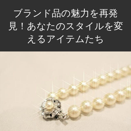
コ
ブランド品の魅力を再発
ン
テ
見！あなたのスタイルを変
ン
えるアイテムたち
ツ
へ
あ
ス
な
キ
た
ッ
の
プ
毎
日
を
彩
る
特
別