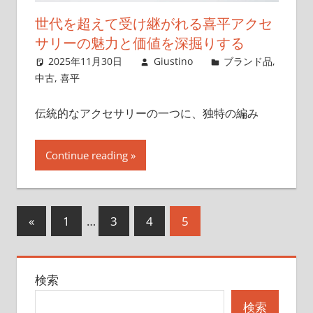
世代を超えて受け継がれる喜平アクセ
サリーの魅力と価値を深掘りする
2025年11月30日
Giustino
ブランド品
,
中古
,
喜平
伝統的なアクセサリーの一つに、独特の編み
Continue reading
投
前
«
1
…
3
4
5
の
稿
記
の
検索
事
ペ
検索