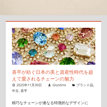
な
一
品、
魅
力
的
な
ア
イ
テ
ム
た
喜平が紡ぐ日本の美と資産性時代を超
ち
えて愛されるチェーンの魅力
が
2025年11月30日
Giustino
ブランド品
,
待
中古
,
喜平
っ
て
精巧なチェーンが連なる特徴的なデザインに