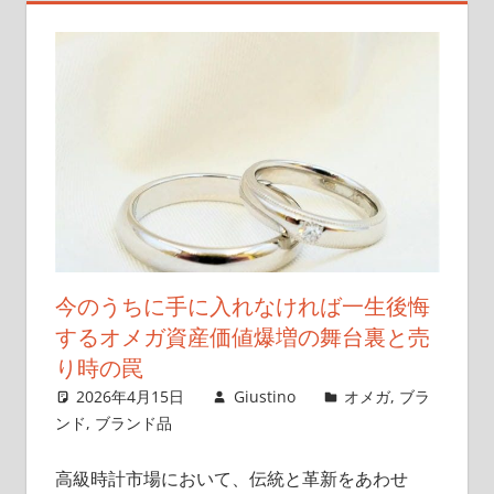
今のうちに手に入れなければ一生後悔
するオメガ資産価値爆増の舞台裏と売
り時の罠
2026年4月15日
Giustino
オメガ
,
ブラ
ンド
,
ブランド品
高級時計市場において、伝統と革新をあわせ