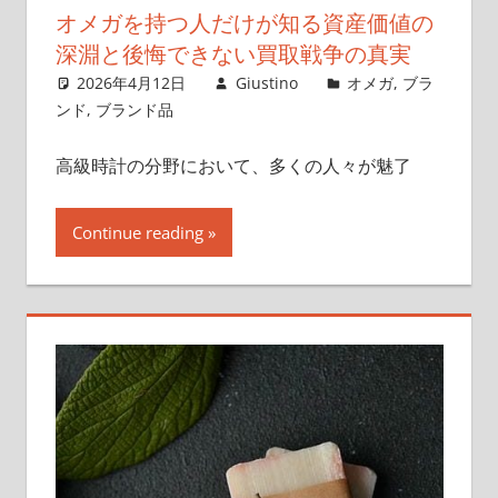
オメガを持つ人だけが知る資産価値の
深淵と後悔できない買取戦争の真実
2026年4月12日
Giustino
オメガ
,
ブラ
ンド
,
ブランド品
高級時計の分野において、多くの人々が魅了
Continue reading