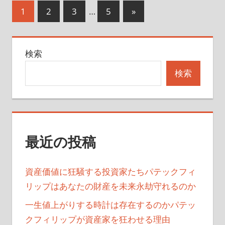
投
次
1
2
3
…
5
»
の
稿
記
の
検索
事
ペ
検索
ー
ジ
送
最近の投稿
り
資産価値に狂騒する投資家たちパテックフィ
リップはあなたの財産を未来永劫守れるのか
一生値上がりする時計は存在するのかパテッ
クフィリップが資産家を狂わせる理由