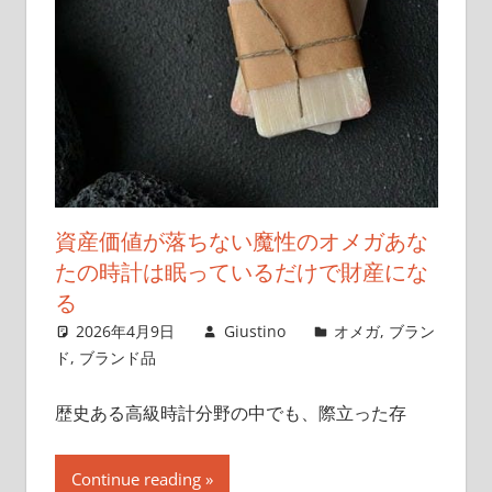
資産価値が落ちない魔性のオメガあな
たの時計は眠っているだけで財産にな
る
2026年4月9日
Giustino
オメガ
,
ブラン
ド
,
ブランド品
歴史ある高級時計分野の中でも、際立った存
Continue reading