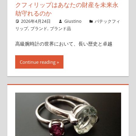
い
クフィリップはあなたの財産を未来永
ま
劫守れるのか
す！
2026年4月24日
Giustino
パテックフィ
リップ
,
ブランド
,
ブランド品
高級腕時計の世界において、長い歴史と卓越
Continue reading