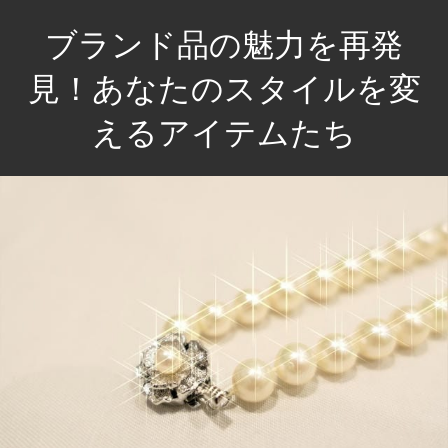
コ
ブランド品の魅力を再発
ン
テ
見！あなたのスタイルを変
ン
えるアイテムたち
ツ
へ
あ
ス
な
キ
た
ッ
の
プ
毎
日
を
彩
る
特
別