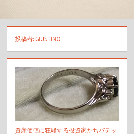
な
一
品、
魅
力
投稿者:
GIUSTINO
的
な
ア
イ
テ
ム
た
ち
が
待
っ
て
資産価値に狂騒する投資家たちパテッ