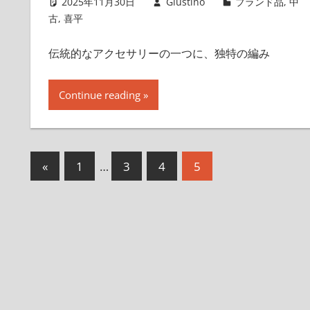
2025年11月30日
Giustino
ブランド品
,
中
古
,
喜平
伝統的なアクセサリーの一つに、独特の編み
Continue reading
投
前
«
1
…
3
4
5
の
稿
記
の
事
ペ
ー
ジ