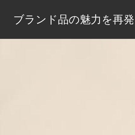
コ
ン
ブランド品の魅力を再
テ
ン
あ
ツ
な
へ
た
の
ス
毎
キ
日
ッ
を
プ
彩
る
特
別
な
一
品、