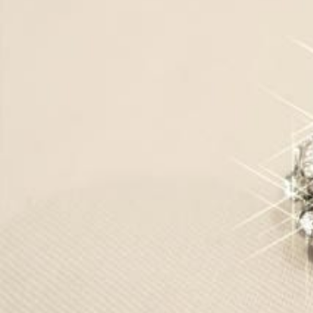
魅
力
的
な
ア
イ
テ
ム
た
ち
が
待
っ
て
い
ま
す！